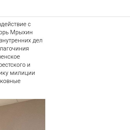
одействие с
горь Мрыхин
 внутренних дел
благочиния
венское
естского и
нику милиции
рковные