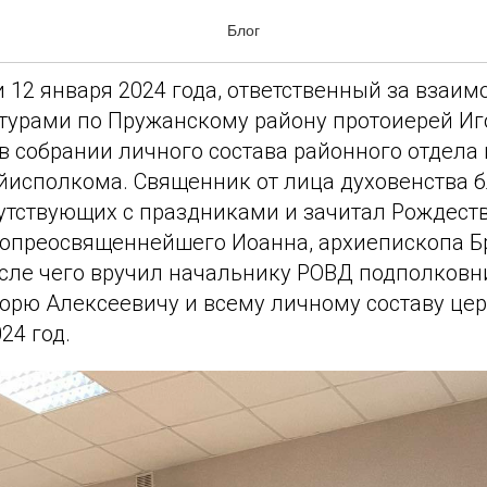
ые дни
Блог
 12 января 2024 года, ответственный за взаим
турами по Пружанскому району протоиерей И
в собрании личного состава районного отдела
йисполкома. Священник от лица духовенства 
утствующих с праздниками и зачитал Рождест
опреосвященнейшего Иоанна, архиепископа Бр
осле чего вручил начальнику РОВД подполков
орю Алексеевичу и всему личному составу це
24 год.