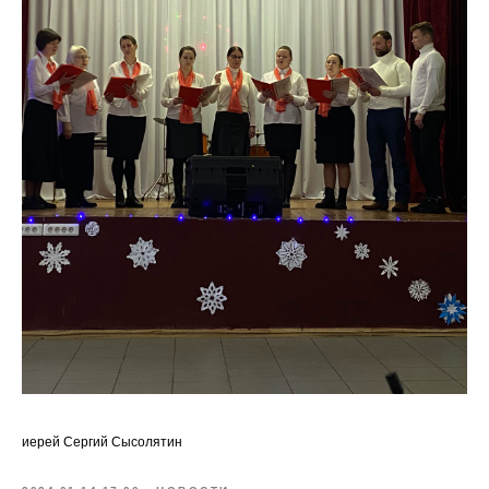
иерей Сергий Сысолятин