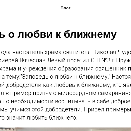
Блог
ь о любви к ближнему
года настоятель храма святителя Николая Чуд
оиерей Вячеслав Левый посетил СШ №3 г.Пруж
 храма и учреждения образования священник 
 на тему:"Заповедь о любви к ближнему." Насто
ой добродетели как любовь к ближнему, кто я
л в пример притчу о милосердном самарянине.
л о необходимости воспитывать в себе доброе
 мы учимся этой добродетели. Привёл пример
то значит любить ближнего.