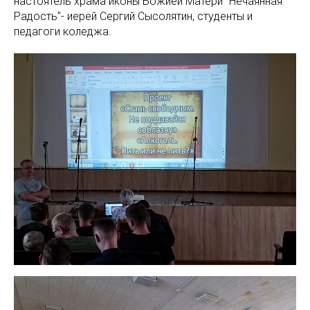
настоятель храма иконы Божией Матери "Нечаянная
Радость"- иерей Сергий Сысолятин, студенты и
педагоги коледжа.