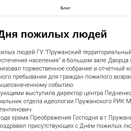
Блог
 Дня пожилых людей
жилых людей ГУ "Пружанский территориальный
еспечения населения" в большом зале Дворца
низовал торжественное собрание и отчётный к
ного пребывания для граждан пожилого возрас
ышеозначенному событию.
вующими выступила директор центра Педченк
ачальник отдела идеологии Пружанского РИК 
тантинович.
хода храма Преображения Господня в г.Пружан
оздравил присутствующих с Днём пожилых лю