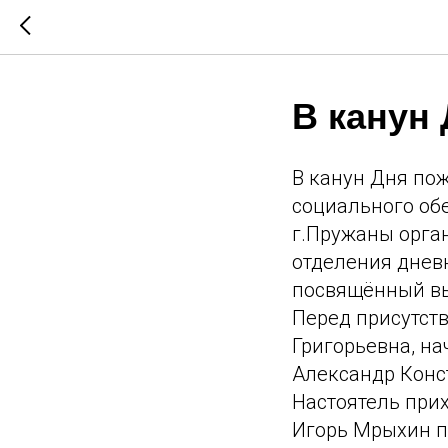
В канун
В канун Дня по
социального об
г.Пружаны орга
отделения днев
посвящённый в
Перед присутст
Григорьевна, н
Александр Конс
Настоятель при
Игорь Мрыхин п