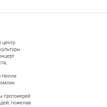
 центр
 культуры
онцерт
та,
о Нелли
Момлик
ы протоиерей
дей, пожелав