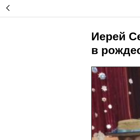
Иерей С
в рожде