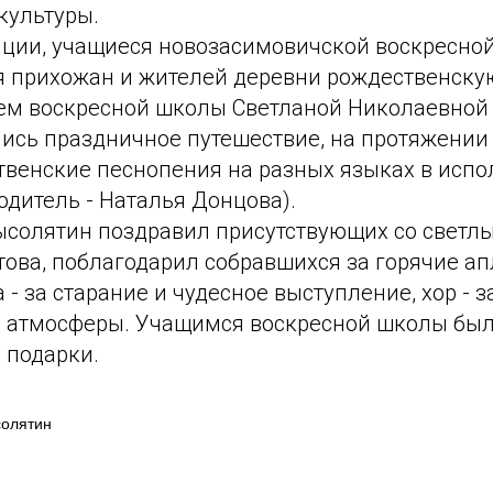
культуры.
иции, учащиеся новозасимовичской воскресно
я прихожан и жителей деревни рождественскую
лем воскресной школы Светланой Николаевной
лись праздничное путешествие, на протяжении
твенские песнопения на разных языках в испо
одитель - Наталья Донцова).
ысолятин поздравил присутствующих со светл
това, поблагодарил собравшихся за горячие а
а - за старание и чудесное выступление, хор - 
 атмосферы. Учащимся воскресной школы бы
 подарки.
солятин