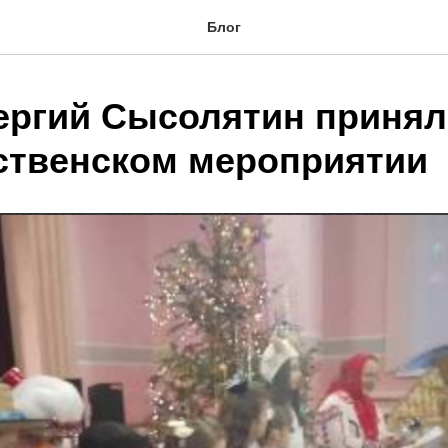
Блог
ергий Сысолятин принял
ственском мероприятии