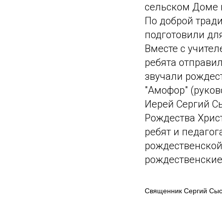
сельском Доме 
По доброй трад
подготовили дл
Вместе с учите
ребята отправи
звучали рождес
"Амофор" (руков
Иерей Сергий С
Рождества Хрис
ребят и педагог
рождественской
рождественские
Священник Сергий Сы