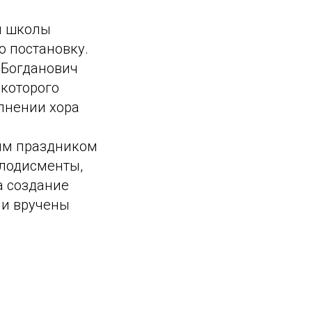
й школы
 постановку.
 Богданович
 которого
лнении хора
ым праздником
плодисменты,
за создание
ли вручены