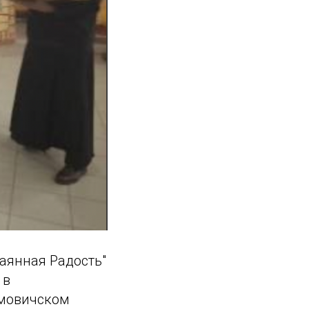
чаянная Радость"
 в
имовичском